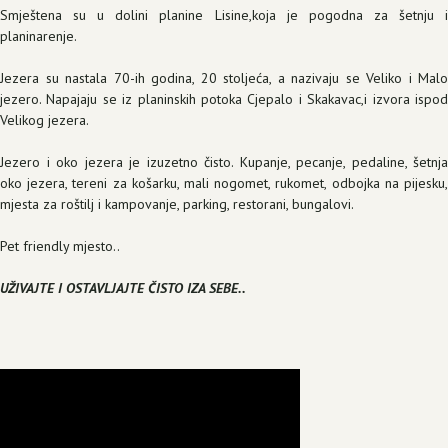
Smještena su u dolini planine Lisine,koja je pogodna za šetnju i
planinarenje.
Jezera su nastala 70-ih godina, 20 stoljeća, a nazivaju se Veliko i Malo
jezero. Napajaju se iz planinskih potoka Cjepalo i Skakavac,i izvora ispod
Velikog jezera.
Jezero i oko jezera je izuzetno čisto. Kupanje, pecanje, pedaline, šetnja
oko jezera, tereni za košarku, mali nogomet, rukomet, odbojka na pijesku,
mjesta za roštilj i kampovanje, parking, restorani, bungalovi.
Pet friendly mjesto..
UŽIVAJTE I OSTAVLJAJTE ČISTO IZA SEBE..