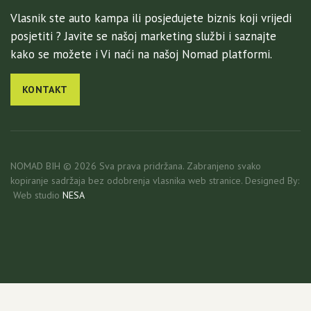
Vlasnik ste auto kampa ili posjedujete biznis koji vrijedi
posjetiti ? Javite se našoj marketing službi i saznajte
kako se možete i Vi naći na našoj Nomad platformi.
KONTAKT
NOMAD BIH © 2026 Sva prava pridržana. Zabranjeno svako
kopiranje sadržaja bez odobrenja vlasnika web stranice. Designed By:
Web studio
NESA