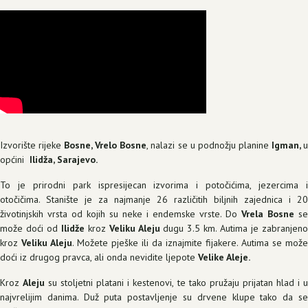
Izvorište rijeke
Bosne, Vrelo Bosne
, nalazi se u podnožju planine
Igman,
općini
Ilidža, Sarajevo.
To je prirodni park ispresijecan izvorima i potočićima, jezercima i
otočičima. Stanište je za najmanje 26 različitih biljnih zajednica i 20
životinjskih vrsta od kojih su neke i endemske vrste. Do
Vrela Bosne
se
može doći od
Ilidže
kroz
Veliku Aleju
dugu 3.5 km. Autima je zabranjen
kroz
Veliku
Aleju
. Možete pješke ili da iznajmite fijakere. Autima se može
doći iz drugog pravca, ali onda nevidite ljepote
Velike Aleje.
Kroz
Aleju
su stoljetni platani i kestenovi, te tako pružaju prijatan hlad i 
najvrelijim danima. Duž puta postavljenje su drvene klupe tako da se