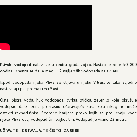
Plivski vodopad
nalazi se u centru grada
Jajca.
Nastao je prije 50 00
godina i smatra se da je među 12 najljepših vodopada na svijetu.
Ispod vodopada rijeka
Pliva
se ulijeva u rijeku
Vrbas,
te tako zajedn
nastavljaju put prema rijeci
Savi.
Čista, bistra voda, huk vodopada, cvrkut ptičica, zelenilo koje okružuje
vodopad daje jednu prekrasnu očaravajuću sliku koja nikog ne može
ostaviti ravnodušnim. Sedrene barijere preko kojih se prelijevaju vode
rijeke
Plive
ovaj vodopad čini bajkovitim. Vodopad je visine 22 metra.
UŽIVAJTE I OSTAVLJAJTE ČISTO IZA SEBE..