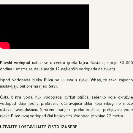
Plivski vodopad
nalazi se u centru grada
Jajca.
Nastao je prije 50 00
godina i smatra se da je među 12 najljepših vodopada na svijetu.
Ispod vodopada rijeka
Pliva
se ulijeva u rijeku
Vrbas,
te tako zajedn
nastavljaju put prema rijeci
Savi.
Čista, bistra voda, huk vodopada, cvrkut ptičica, zelenilo koje okružuje
vodopad daje jednu prekrasnu očaravajuću sliku koja nikog ne može
ostaviti ravnodušnim. Sedrene barijere preko kojih se prelijevaju vode
rijeke
Plive
ovaj vodopad čini bajkovitim. Vodopad je visine 22 metra.
UŽIVAJTE I OSTAVLJAJTE ČISTO IZA SEBE..