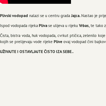
Plivski vodopad
nalazi se u centru grada
Jajca.
Nastao je prij
Ispod vodopada rijeka
Pliva
se ulijeva u rijeku
Vrbas,
te tako z
Čista, bistra voda, huk vodopada, cvrkut ptičica, zelenilo ko
kojih se prelijevaju vode rijeke
Plive
ovaj vodopad čini bajkovi
UŽIVAJTE I OSTAVLJAJTE ČISTO IZA SEBE..