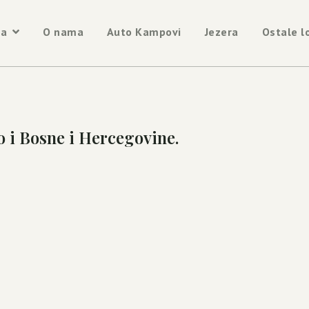
na
O nama
Auto Kampovi
Jezera
Ostale l
o i Bosne i Hercegovine.