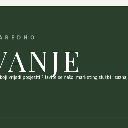
NAREDNO
VANJE
oji vrijedi posjetiti ? Javite se našoj marketing službi i sazna