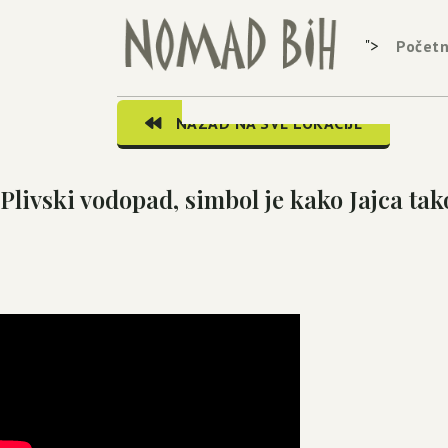
">
Počet
NAZAD NA SVE LOKACIJE
Plivski vodopad, simbol je kako Jajca tak